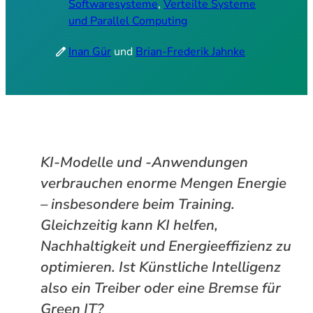
Softwaresysteme
, 
Verteilte Systeme
und Parallel Computing
edit
Inan Gür
und
Brian-Frederik Jahnke
KI-Modelle und -Anwendungen
verbrauchen enorme Mengen Energie
– insbesondere beim Training.
Gleichzeitig kann KI helfen,
Nachhaltigkeit und Energieeffizienz zu
optimieren. Ist Künstliche Intelligenz
also ein Treiber oder eine Bremse für
Green IT?