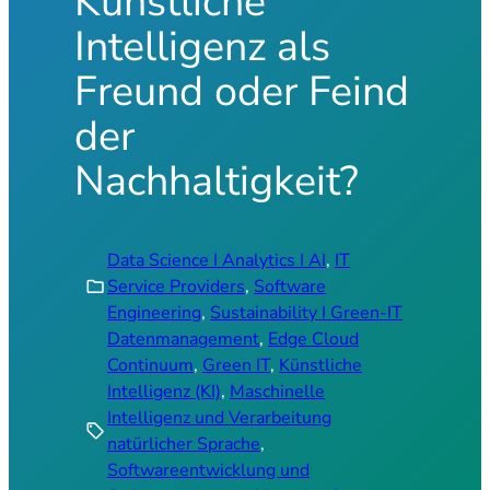
Künstliche
Intelligenz als
Freund oder Feind
der
Nachhaltigkeit?
Data Science I Analytics I AI
, 
IT
folder
Service Providers
, 
Software
Engineering
, 
Sustainability I Green-IT
Datenmanagement
, 
Edge Cloud
Continuum
, 
Green IT
, 
Künstliche
Intelligenz (KI)
, 
Maschinelle
Intelligenz und Verarbeitung
sell
natürlicher Sprache
, 
Softwareentwicklung und